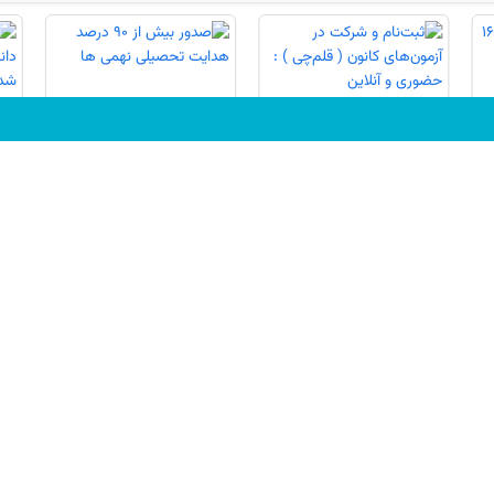
ثبت‌نام و شرکت در
صدور بیش از 90 درصد
تق
آزمون‌های کانون ( قلم‌چی )
هدایت تحصیلی نهمی ها
دا
: حضوری و آنلاین
شد
رترهای ریاضی
برترهای تجربی
نفرات برتر آزمون 16 مرداد در شهرشما - سال
تحصیلی جدید
نفرات برتر آزمون 26 تیر در شهرشما