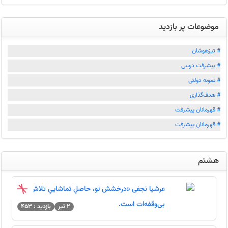
موضوعات پر بازدید
# تیزهوشان
# پیشرفت درسی
# نمونه دولتی
# هدف‌گذاری
# قهرمانان پیشرفت
# قهرمانان پیشرفت
هشتم
عرشیا نجفی «درخشش تو، حاصلِ تماشاییِ تلاش‌های
بی‌وقفه‌ات است.
2 تیر
بازدید : 453