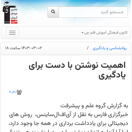
کانون فرهنگی آموزش قلم چی
روانشناسی و یادگیری
/
1403-03-02 ساعت 18
اهمیت نوشتن با دست برای
یادگیری
تحقیقات
نشان
2,061
داده
نوشتن
با
به گزارش گروه علم و پیشرفت
دست
به
خبرگزاری فارس به نقل از آی‌اف‌ال‌ساینس، روش های
طرز
شگفت
دیجیتالی برای یادداشت برداری در همه جا وجود دارد،
آوری
برای