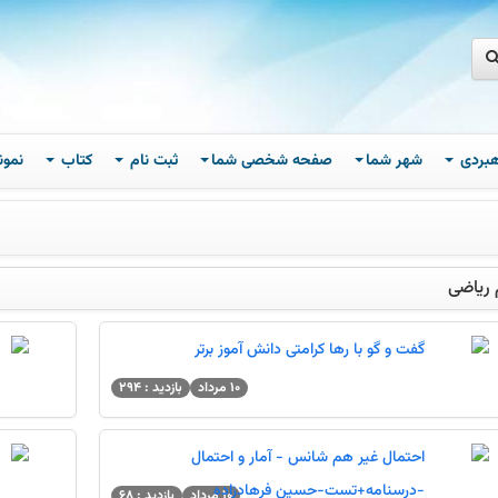
اهبردی
شهر شما
صفحه شخصی شما
ثبت نام
کتاب
نمون
 ریاضی
گفت و گو با رها کرامتی دانش آموز برتر
10 مرداد
بازدید : 294
احتمال غیر هم شانس - آمار و احتمال
-درسنامه+تست-حسین فرهادزاده
10 مرداد
بازدید : 68