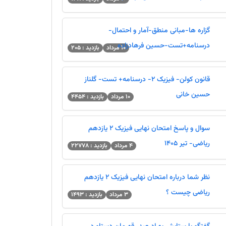
گزاره ها-مبانی منطق-آمار و احتمال-
درسنامه+تست-حسین فرهادزاده
10 مرداد
بازدید : 205
قانون کولن- فیزیک 2- درسنامه+ تست- گلناز
وه درصد گیری - درصد گرفتن از تست
حسین خانی
10 مرداد
بازدید : 4454
 پس از دریافت اطلاعات از آموزش و پرورش
سوال و پاسخ امتحان نهایی فیزیک 2 یازدهم
ها - دریافت کارنامه - کارنامه آزمون
ریاضی- تیر 1405
4 مرداد
بازدید : 22778
رودی مدارس سمپاد و نمونه دولتی اوایل هفته
نظر شما درباره امتحان نهایی فیزیک 2 یازدهم
ریاضی چیست ؟
3 مرداد
بازدید : 1493
ین رتبه بر اساس رتبه کنکور
تخمین رتبه کنکور