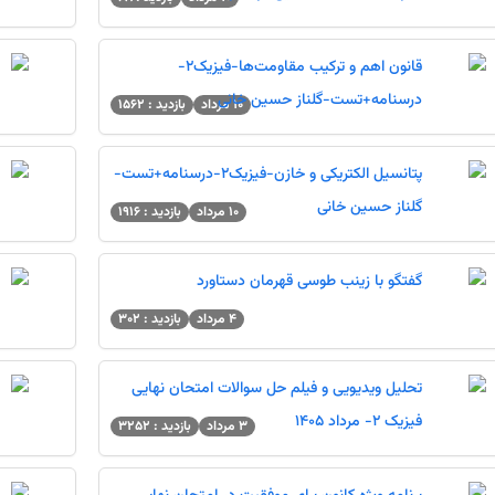
قانون اهم و ترکیب مقاومت‌ها-فیزیک2-
درسنامه+تست-گلناز حسین خانی
10 مرداد
بازدید : 1562
پتانسیل الکتریکی و خازن-فیزیک2-درسنامه+تست-
محاسبه درصد - نح
گلناز حسین خانی
10 مرداد
بازدید : 1916
اعلام نتایج سمپاد
گفتگو با زینب طوسی قهرمان دستاورد
صفحه شخصی کانونی 
4 مرداد
بازدید : 302
نتایج آزمون‌های و
آینده
تحلیل ویدیویی و فیلم حل سوالات امتحان نهایی
فیزیک 2- مرداد 1405
3 مرداد
بازدید : 3252
کارنامه کنکور- تخم