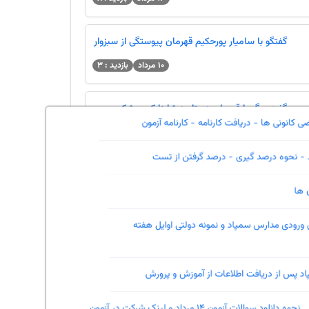
گفتگو با سامیار پورحکیم قهرمان پیوستگی از سبزوار
10 مرداد
بازدید : 3
گفت و گو با قهرمان دستاورد شاینا کوچمشکی
صفحه شخصی کانونی ها - دریافت کارنامه - کارنامه آزمون
10 مرداد
بازدید : 9
محاسبه درصد - نحوه درصد گیری - درصد گرفتن از تست
ابوالفضل کریم زاده پایه پنجم، تراز 6608، 1152
نفرات برتر آزمون ها
صحیح، 8 پله پیشرفت
10 مرداد
بازدید : 63
نتایج آزمون‌های ورودی مدارس سمپاد و نمونه دولتی اوایل هفته
آینده
گفتگو با اسنا بهرام زاده قهرمان دستاورد
8 مرداد
بازدید : 78
علام نتایج سمپاد پس از دریافت اطلاعات از آموزش و پرورش
نحوه دانلود سوالات آزمون 14 مرداد و لینک شرکت در آزمون