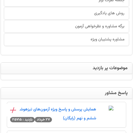
جلسه نفرات برتر
صفحه شخصی کانونی ها - دریافت کارنامه - کارنامه آزمون
روش های یادگیری
برگه مشاوره و نظرخواهی آزمون
محاسبه درصد - نحوه درصد گیری - درصد گرفتن از تست
مشاوره پشتیبان ویژه
نتایج آزمون‌های ورودی مدارس سمپاد و نمونه دولتی اوایل هفته
آینده
اعلام نتایج سمپاد پس از دریافت اطلاعات از آموزش و پرورش
موضوعات پر بازدید
آدرس حوزه‌های آزمون حضوری 16 مرداد 1405
پاسخ مشاور
کارنامه کنکور- تخمین رتبه بر اساس رتبه کنکور
تخمین رتبه کنکور
همایش پرسش و پاسخ ویژه آزمون‌های تیزهوشان
ششم و نهم (رایگان)
27 خرداد
بازدید : 25715