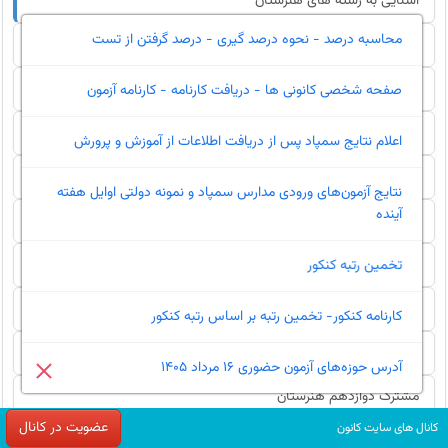
آشنایی به رشته های هنرستان
محاسبه درصد - نحوه درصد گیری - درصد گرفتن از تست
رتبه های برتر
گزارش
صفحه شخصی کانونی ها - دریافت کارنامه - کارنامه آزمون
سخن هفته
اعلام نتایج سمپاد پس از دریافت اطلاعات از آموزش و پرورش
مقاله
نتایج آزمون‌های ورودی مدارس سمپاد و نمونه دولتی اوایل هفته
آینده
کتاب
سوال و پاسخ کنکورها
تخمین رتبه کنکور
جمع بندی کنکورهنرستان
کارنامه کنکور- تخمین رتبه بر اساس رتبه کنکور
کنکور هنرستان
آدرس حوزه‌های آزمون حضوری 16 مرداد 1405
مشترک دوازدهم هنرستان
عضویت در کانال
کانال های سایت کانون
دهم هنرستان