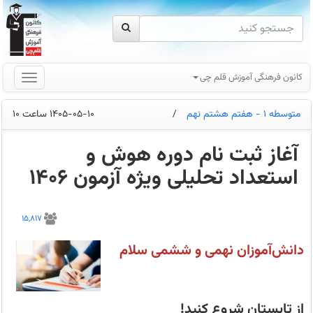
کانون فرهنگی آموزش قلم چی
متوسطه 1 - هفتم هشتم نهم
/
1405-05-10 ساعت 10
آغاز ثبت نام دوره هوش و
استعداد تحلیلی ویژه آزمون 1406
اردوی
آنلاین:
15,817
دانش‌آموزان
در
روزهای
دانش‌آموزان نهمی و ششمی سلام
8،
9
،‌10
،
11
و
از تابستان شروع کنید!