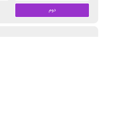
دوم
دوازدهم هنرستان
حسابداری
شبکه و نرم‌افزار رایانه
سایر رشته‌ها