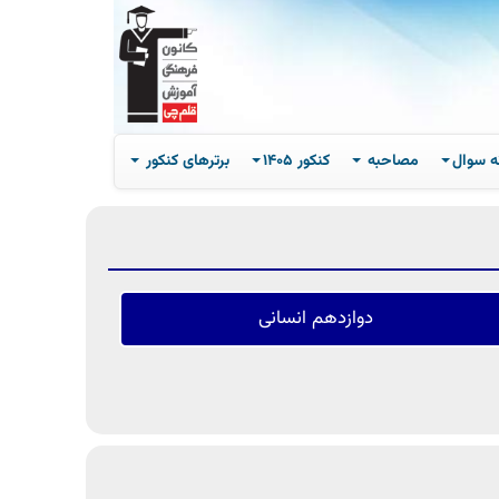
ه سوال
مصاحبه
کنکور 1405
برترهای کنکور
دوازدهم انسانی