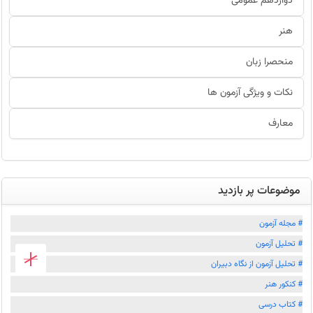
دوازدهم عمومی
هنر
منحصرا زبان
نکات و ویژگی آزمون ها
معارف
موضوعات پر بازدید
# مجله آزمون
# تحلیل آزمون
# تحلیل آزمون از نگاه دبیران
# کنکور هنر
# کتاب درسی