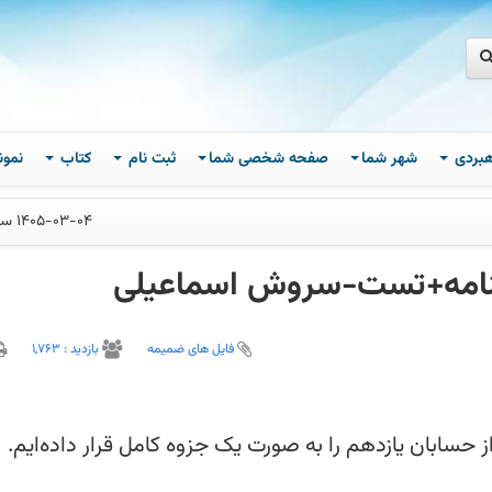
اهبردی
شهر شما
صفحه شخصی شما
ثبت نام
کتاب
نمون
1405-03-04 ساعت 15
سنامه+تست-سروش اسماعیلی
فایل های ضمیمه
بازديد :
1,763
ز حسابان یازدهم را به صورت یک