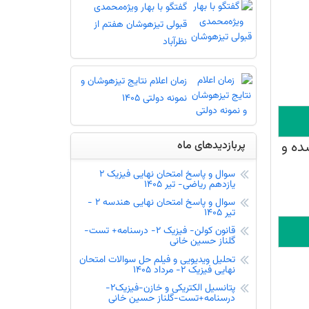
گفتگو با بهار ویژه‌محمدی
قبولی تیزهوشان هفتم از
نظرآباد
زمان اعلام نتایج تیزهوشان و
نمونه دولتی 1405
وه درصد گیری - درصد گرفتن از تست
پربازدیدهای ماه
ده و
انونی ششم در مدارس تیزهوشان 1405
سوال و پاسخ امتحان نهایی فیزیک 2
یازدهم ریاضی- تیر 1405
1405 - قلم چی - لیست شهرها
سوال و پاسخ امتحان نهایی هندسه 2 -
تیر 1405
قانون کولن- فیزیک 2- درسنامه+ تست-
ها - دریافت کارنامه - کارنامه آزمون
گلناز حسین خانی
تحلیل ویدیویی و فیلم حل سوالات امتحان
نهایی فیزیک 2- مرداد 1405
پتانسیل الکتریکی و خازن-فیزیک2-
درسنامه+تست-گلناز حسین خانی
کارنامه کنکور- تخمین رتبه بر اساس رتبه کنکور