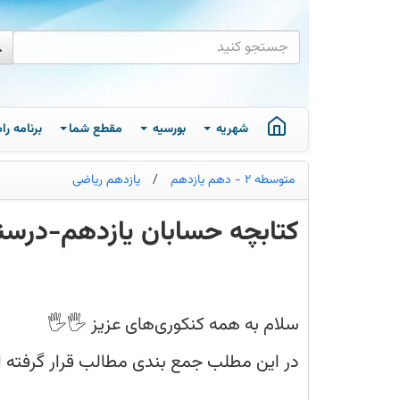
شهریه
بورسیه
مقطع شما
برنامه ر
متوسطه 2 - دهم یازدهم
/
یازدهم ریاضی
کتابچه حسابان یازدهم-در
در
این
مطلب
جمع
بندی
سلام به همه کنکوری‌های عزیز 🖐🖐
مطالب
قرار
گرفته
در این مطلب جمع بندی مطالب قرار گرفته ا
از
حسابان
جزوه کامل قرار داده‌ایم.
یازدهم