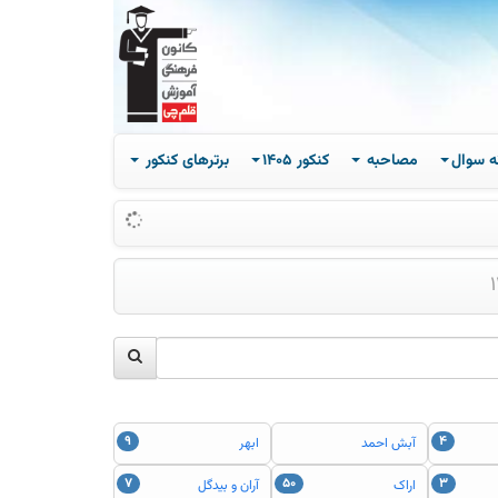
ه سوال
مصاحبه
کنکور 1405
برترهای کنکور
۹
۴
آبش احمد
ابهر
۷
۵۰
۳
اراک
آران و بيدگل