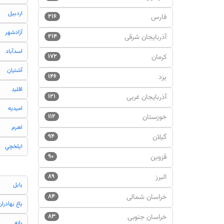
اردبيل
فارس
۲۱۶
آزادشهر
آذربایجان شرقی
۲۱۴
اسدآباد
کرمان
۱۷۲
آشتيان
یزد
۱۴۶
اقليد
آذربایجان غربی
۱۲۱
اميديه
خوزستان
۱۱۲
اهرم
گیلان
۹۴
ايلخچي
قزوین
۹۰
البرز
۸۹
بابل
خراسان شمالی
۸۴
باغ بهادران
خراسان جنوبی
۸۳
بانه