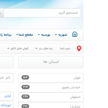
شهریه
بورسیه
مقطع شما
برنامه ر
شهر شما
رتبه های برتر
قبولی های کنکور
استان ها
تهران
۵۰۶
خراسان رضوی
۳۰۴
آبادان
اصفهان
۲۴۶
ابوزيدآباد
مازندران
۲۱۸