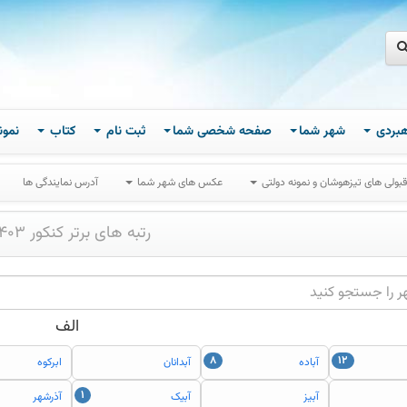
اهبردی
شهر شما
صفحه شخصی شما
ثبت نام
کتاب
نمون
قبولی های تیزهوشان و نمونه دولتی
عکس های شهر شما
آدرس نمایندگی ها
رتبه های برتر کنکور 1403
الف
۸
۱۲
آباده
آبدانان
ابرکوه
۱
آبيز
آبيک
آذرشهر