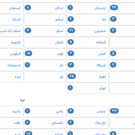
۸
۱
۴۹
اردستان
اردکان
ارسنجان
۴
۳
ازنا
اسالم
آستارا
۳
۲۱
۴
اسفراين
اسکو
اسلام آباد غرب
۵
آشخانه
اشکذر
اشنويه
۱۵
۳
۵
الشتر
الوند
اليگودرز
محاسبه درصد - نح
۱
۳
۲
اميرکلا
انار
انديمشک
اسامی قبولی‌های ک
۲۵
اهواز
اوز
ايذه
قبولی های تیزهوشان (ششم) سال 
۱
ايوان
ب
صفحه شخصی کانونی 
۱
۴
۳۷
بابلسر
باخرز
بادرود
نفرات برتر آزمون ها
۱
۲
باغ ملک
باغستان
بافت
۱۷
۱
۵
بجستان
بجنورد
بدره