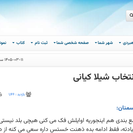
اهبردی
شهر شما
صفحه شخصی شما
ثبت نام
کتاب
نمون
1405-03-11 ساعت 18
تخاب شیلا کیانی
بازديد :
1,166
سمنان:
مع بندی هم اینجوریه اوایلش فک می کنی هیچی بلد نیستی
 یادته، فقط ادامه بده ذهنت خستس داره سعی می کنه از 