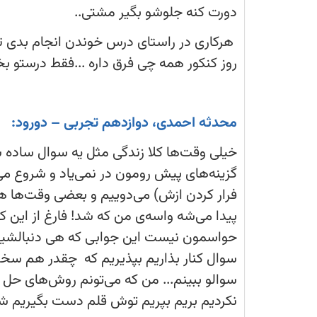
میکنی
دورت کنه جلوشو بگیر مشتی..
هیچی
بلد
نیستی
هرکاری در راستای درس خوندن انجام بدی تاث
چند
تا
روز کنکور همه چی فرق داره ...فقط درستو بخ
ازمون
اخر
محدثه احمدی، دوازدهم تجربی – دورود:
خیلی وقت‌ها کلا زندگی مثل یه سوال ساد
گزینه‌های پیش رومون در نمی‌یاد و شروع م
فرار کردن ازش) می‌دوییم و بعضی وقت‌ها هم
پیدا می‌شه واسه‌ی من که شد! فارغ از این که
حواسمون نیست این جوابی که هی دنبالشیم دق
سوال کنار بذاریم بپذیریم که چقدر هم سخت 
سوالو ببینم... من که می‌تونم روش‌های حل م
نکردیم بریم بپریم توش قلم دست بگیریم شر