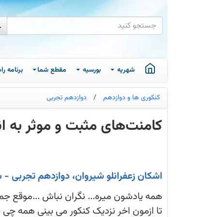
شهریه
بورسیه
مقطع شما
برنامه ر
کنکوری ها و دوازدهم
/
دوازدهم تجربی
کامنت‌های مثبت و موثر به ان
همه
یادشون
میره
نگران
نباش
اشکان زعفرانلو شیروان، دوازدهم تجربی - 
موقع
جمعبندی
هم
همه یادشون میره... نگران نباش ...موقع ج
اینجوریه
اوایلش
تا ازمون اخر نزدیک کنکور می بینی همه چی
فک