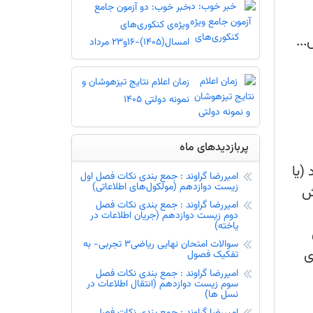
خبر خوب: دو آزمون جامع
ویژه‌ی کنکوری‌های
..
امسال(1405)-16و23 مرداد
زمان اعلام نتایج تیزهوشان و
نمونه دولتی 1405
پربازدیدهای ماه
(یا
امیررضا گراوند : جمع بندی نکات فصل اول
زیست دوازدهم (مولکول‌های اطلاعاتی)
ش
امیررضا گراوند : جمع بندی نکات فصل
دوم زیست دوازدهم (جریان اطلاعات در
یاخته)
سوالات امتحان نهایی ریاضی3 تجربی- به
ی
تفکیک فصول
امیررضا گراوند : جمع بندی نکات فصل
سوم زیست دوازدهم (انتقال اطلاعات در
نسل ها)
امیررضا گراوند : جمع بندی نکات فصل