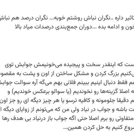
یر داره ..نگران نباش روشتم خوبه... نگران درصد هم نباش.
ون و ادامه بده ...دوران جمع‌بندی درصدات میاد بالا
ه ست که اینقدر سخت و پیجیده می‌خونیمش جوابش توی
ی‌کنیم بزرگ کردن و مشکل ساختن از اون و پشت به مقصود 
 فقط دنبال اینیم ببینم فلانی بهم می‌گه آره سوالت جواب
 اصلا گزینه‌ها رو نخوندیم (یا سوالو برعکس خوندیم) و
یقا جلومونه و کافیه ترسو یا هر چیز دیگه ای رو جز اون
باشه و جواب در نیاد ولی من که می‌تونم از زوایای دیگه ا
تفاوتی رو برم اصلا حتی اگه جواب باز درنیاد بی هدف رها
وع کنیم به حل کردن همین...