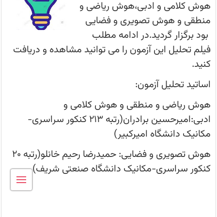
ادبی،هوش
هوش کلامی و ادبی،هوش ریاضی و
ریاضی
و
منطقی و هوش تصویری و فضایی
منطقی
و
بود برگزار گردید.در ادامه مطلب
هوش
تصویری
فیلم تحلیل این آزمون را می توانید مشاهده و دریافت
و
فضایی
کنید.
بود
برگزار
گردید.در
اساتید تحلیل آزمون:
ادامه
مطلب
هوش ریاضی و منطقی و هوش کلامی و
فیلم
تحلیل
ادبی:امیرحسین برادران(رتبه 213 کنکور سراسری-
این
آزمون
مکانیک دانشگاه امیرکبیر)
را
می‌توانید
مشاهده
هوش تصویری و فضایی: حمیدرضا رحیم خانلو(رتبه 20
و
دریافت
کنکور سراسری-مکانیک دانشگاه صنعتی شریف)
کنید.