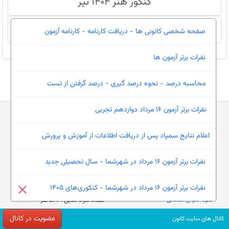
کنکور هنر 1404 تیر
کنکور زبان 1404 تیر
صفحه شخصی کانونی ها - دریافت کارنامه - کارنامه آزمون
نفرات برتر آزمون ها
محاسبه درصد - نحوه درصد گیری - درصد گرفتن از تست
نفرات برتر آزمون 16 مرداد دوازدهم تجربی
آمار سایت
( بازدید از 3 تیر 1390 )
ثبت نام قلم چی
اعلام نتایج سمپاد پس از دریافت اطلاعات از آموزش و پرورش
تخمین رتبه
تعداد کل بازدید : 1,292,738,485
نفرات برتر آزمون 16 مرداد در شهرشما - سال تحصیلی جدید
درصد گیری
تعداد بازدید دیروز : 750,372
محاسبه معدل
تعداد بازدید امروز : 53,947
نفرات برتر آزمون 16 مرداد در شهرشما - کنکوری‌های 1405
نمونه سوال امتحانی
تعداد افراد آنلاین : 567 نفر
عضویت در کانال
کانال های سایت کانون