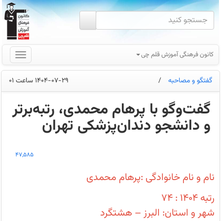
کانون فرهنگی آموزش قلم چی
گفتگو و مصاحبه
/
1404-07-29 ساعت 01
گفت‌وگو با پرهام محمدی، رتبه‌برتر
و دانشجو دندان‌پزشکی تهران
تحلیل
آزمون‌ها،
47,585
کلید
موفقیت
من
نام و نام خانوادگی :پرهام محمدی
بود!
-
گفت‌وگو
رتبه 1404 : 74
با
پرهام
شهر و استان: البرز – هشتگرد
محمدی،