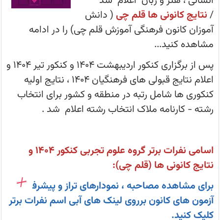
انسانی ، هنر و زبان اعلام شد
10
نفر
/
نتایج کانونی ها قلم چی
( دانش
رتبه
 نهال یزدی دانش آموز پایه ششم و پذیرفته شده در
برتر
آموزان کانون فرهنگی آموزش قلم چی) را در ادامه
رشته‌های
تجربی
مشاهده کنید...
،
ریاضی
صد - نحوه درصد گیری - درصد گرفتن از تست
،
پس از برگزاری کنکور اردیبهشت 1404 و کنکور تیر 1404 و
انسانی
،
اعلام نتایج قبولی های فرهنگیان 1404 ، نتایج اولیه
ی‌های کانونی ششم در مدارس تیزهوشان 1405
هنر
و
کنکوری ها شامل رتبه در منطقه و کشور برای انتخاب
زبان
اعلام
ان (ششم) سال 1405 - قلم چی - لیست شهرها
رشته - کارنامه ملاک انتخاب رشته اعلام شد .
شد
و
نتایج
نتایج تیزهوشان و نمونه دولتی 1405
کانونی‌ها
قلم
اسامی نفرات برتر گروه علوم تجربی کنکور 1404 و
چی
نهمی‌ها: تحلیل خود را آزمون تیزهوشان و نمونه 1405 بنویسید
مشخص
نتایج کانونی ها (قلم چی):
شد
صفحه شخصی کانونی ها - دریافت کارنامه - کارنامه آزمون
برای مشاهده مصاحبه ، نمودارهای تراز و پیشرفت در
آزمون های کانون برروی لینک های آبی اسم نفرات برتر
کلیک کنید.