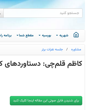
شهریه
بورسیه
مقطع شما
برنامه ر
مشاوره
/
جلسه نفرات برتر
کاظم قلم‌چی: دستاوردهای کان
دستاوردهای
کانونی‌ها
در
میانه‌ی
تابستان
امروز
سومین
آزمون
برای شنیدن فایل صوتی این مقاله اینجا کلیک کنید
تابستانی
کانونی‌ها
برگزار