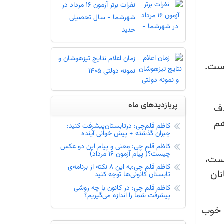
نفرات برتر آزمون 16 مرداد در
شهرشما - سال تحصیلی
جدید
زمان اعلام نتایج تیزهوشان و
 است.
نمونه دولتی 1405
پربازدیدهای ماه
دف
هم
کاظم قلم‌چی: درتابستان‌پیشرفت کنید:
جبران گذشته + پیش خوانی آینده
کاظم قلم چی: معنی و پیام این دو عکس
چیست؟( پیام آزمون 16 مرداد)
هست،
کاظم قلم چی:به این 8 نکته از برنامه‌ی
نان
تابستان کانونی‌ها توجه کنید
کاظم قلم چی: در کانون با چه روشی
پیشرفت شما را اندازه می‌گیریم؟
؛ خوب