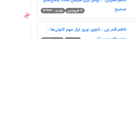
کاظم قلم‌چی: 4 روش برای افزایش تعداد پاسخ‌های
صحیح
11 فروردین
بازدید : 12976
نفرات برتر آزمون 16 مرداد در شهرشما - کنکوری‌های 1405
کاظم قلم چی : تابلوی نوروز ابزار مهم کانونی‌ها -
ثبت نام
متوسطه و دبستان
28 بهمن
بازدید : 5649
کاظم قلم چی: از این پس شما دو رتبه دارید ! (ویژه
کنکوری ها)
30 دی
بازدید : 47821
کاظم قلم چی : کانون برای پیشرفت در امتحانات چه
برنامه‌هایی دارد؟
29 آذر
بازدید : 16781
کاظم قلم‌چی: ساده‌ترین و علمی‌ترین راه افزایش تراز
چیست؟
19 آذر
بازدید : 26155