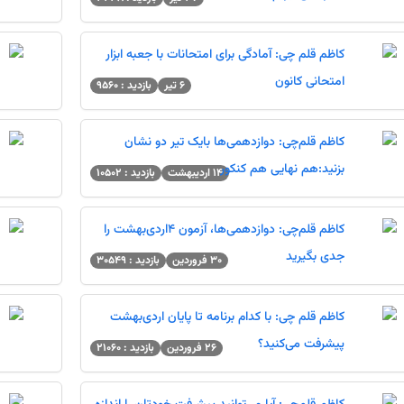
کاظم قلم چی: آمادگی برای امتحانات با جعبه ابزار
امتحانی کانون
6 تیر
بازدید : 9560
کاظم قلم‌چی: دوازدهمی‌ها بایک تیر دو نشان
بزنید:هم نهایی هم کنکور
صفحه شخصی کانونی 
14 اردیبهشت
بازدید : 10502
نفرات برتر آزمون ها
کاظم قلم‌چی: دوازدهمی‌ها، آزمون 4اردی‌بهشت را
جدی بگیرید
30 فروردین
بازدید : 30549
محاسبه درصد - نح
نفرات برتر آزمون 16 مرداد دوازدهم تجربی
کاظم قلم چی: با کدام برنامه تا پایان اردی‌بهشت
پیشرفت می‌کنید؟
26 فروردین
بازدید : 21060
اعلام نتایج سمپاد