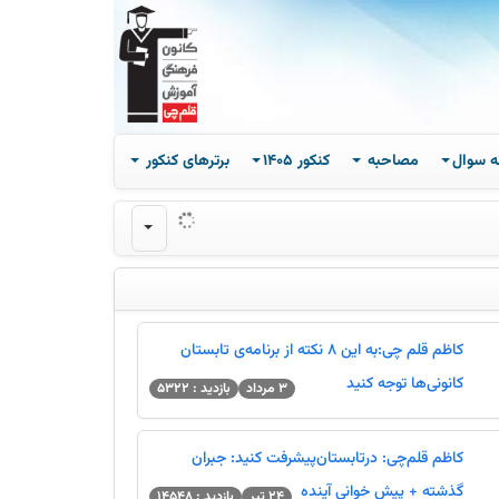
ه سوال
مصاحبه
کنکور 1405
برترهای کنکور
بازدید : 107.2K
کاظم قلم چی:به این 8 نکته از برنامه‌ی تابستان
کانونی‌ها توجه کنید
3 مرداد
بازدید : 5322
کاظم قلم‌چی: درتابستان‌پیشرفت کنید: جبران
گذشته + پیش خوانی آینده
24 تیر
بازدید : 14548