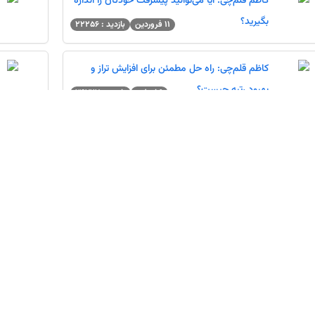
کاظم قلم‌چی: آیا می‌توانید پیشرفت خودتان را اندازه
بگیرید؟
11 فروردین
بازدید : 22256
کاظم قلم‌چی: راه حل مطمئن برای افزایش تراز و
بهبود رتبه چیست؟
9 اسفند
بازدید : 36727
کاظم قلم چی: برنامه شما تا نوروز،دوران طلایی
نوروزو تابلوی نوروز
17 بهمن
بازدید : 23683
کاظم قلم‌چی: از این پس شما دو رتبه دارید! (ویژه
دوم تا یازدهم)
29 دی
بازدید : 17200
کاظم قلم چی:آیا می‌خواهید پیشرفت کنید؟ بشمارید
و درخاطر بسپارید!
29 آذر
بازدید : 14672