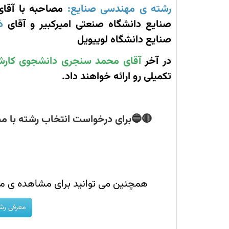
هر
رشته ی مهندسی صنایع:
مصاحبه با
آقا
رشته
سعی
صنایع دانشگاه صنعتی امیرکبیر
و
آقای
ذ
کرده
ایم
صنایع دانشگاه لوییویل
شما
را
به
در آخر
آقای محمد سنجری دانشجوی کارشن
شناخت
کافی
تکمیلی رو ارائه خواهند داد.
در
مورد
آن
رشته
برسانیم.
🔴🔵برای درخواست انتخاب رشته با مشاو
همچنین می توانید برای مشاهده ی مع
معرفی رش