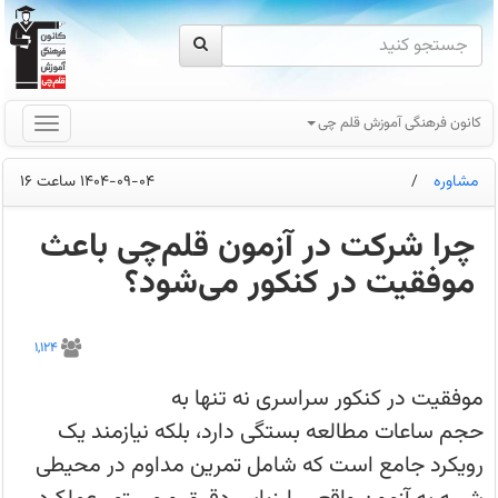
کانون فرهنگی آموزش قلم چی
مشاوره
/
1404-09-04 ساعت 16
چرا شرکت در آزمون قلم‌چی باعث
موفقیت در کنکور می‌شود؟
چرا
داوطلبان
1,124
موفق
کنکور،
آزمون‌های
موفقیت در کنکور سراسری نه تنها به
قلم‌چی
را
حجم ساعات مطالعه بستگی دارد، بلکه نیازمند یک
بخشی
از
رویکرد جامع است که شامل تمرین مداوم در محیطی
برنامه‌شان
می‌دانند؟