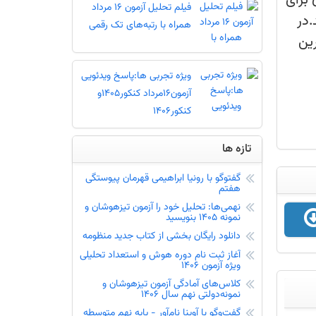
فیلم تحلیل آزمون 16 مرداد
همراه با رتبه‌های تک رقمی
ویژه تجربی ها:پاسخ ویدئویی
آزمون16مرداد کنکور1405و
کنکور1406
تازه ها
گفتوگو با رونیا ابراهیمی قهرمان پیوستگی
هفتم
نهمی‌ها: تحلیل خود را آزمون تیزهوشان و
نمونه 1405 بنویسید
دانلود رایگان بخشی از کتاب جدید منظومه
آغاز ثبت نام دوره هوش و استعداد تحلیلی
ویژه آزمون 1406
کلاس‌های آمادگی آزمون تیزهوشان و
نمونه‌دولتی نهم سال 1406
گفت‌و‌گو با آوینا نام‌آور - پایه نهم متوسطه