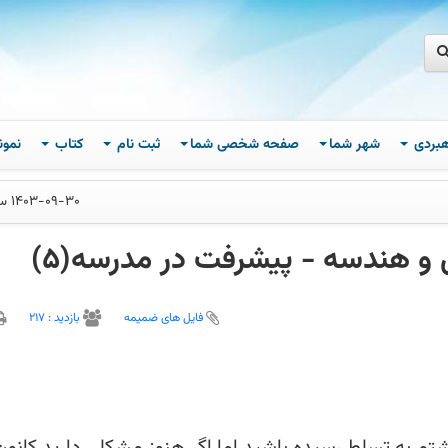
اهبردی
شهر شما
صفحه شخصی شما
ثبت نام
کتاب
نمون
1403-09-30 ساعت 11
و هندسه - پیشرفت در مدرسه(5)
فایل های ضمیمه
بازديد :
217