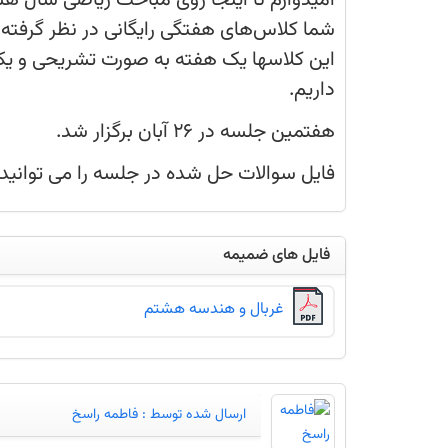
امیدوارم تا اینجا روی مباحث ریاضی سال هش
در
جلسه
هنوز مشکلی دارید کانون برای شما کلاس‌ها
را
می‌توانید
که قرار است به شما در پیشرفت در مدرسه ک
در
زیر
صورت تشریحی و یک هفته برای تسلط بیشتر
دانلود
کنید:
تمرین داریم.
هفتمین جلسه در 26 آبان برگزار شد.
فایل سوالات حل شده در جلسه را می توانید در
فایل های ضمیمه
غربال و هندسه هشتم
ارسال شده توسط :
فاطمه راسخ