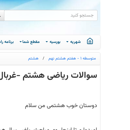
شهریه
بورسیه
مقطع شما
برنامه ر
متوسطه 1 - هفتم هشتم نهم
/
هشتم
سوالات ریاضی هشتم -غربال 
هفتمین
جلسه
در
26
آبان
دوستان خوب هشتمی من سلام
برگزار
شد.
فایل
سوالات
حل
شده