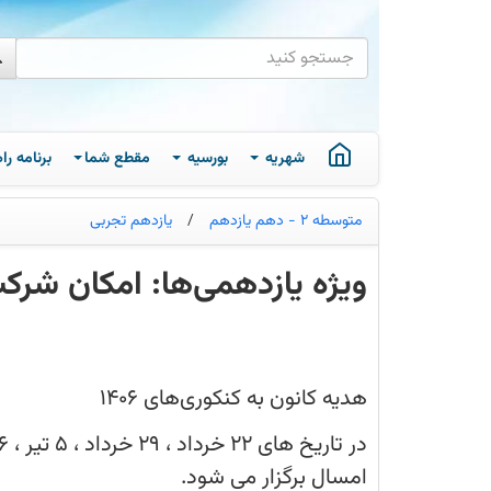
شهریه
بورسیه
مقطع شما
برنامه ر
متوسطه 2 - دهم یازدهم
/
یازدهم تجربی
ویژه یازدهمی‌ها: امکان شرکت
در
کانون
امکانی
فراهم
شده
هدیه کانون به کنکوری‌های 1406
که
کنکوری‌های
1406
هم
بتوانند
امسال برگزار می شود.
در