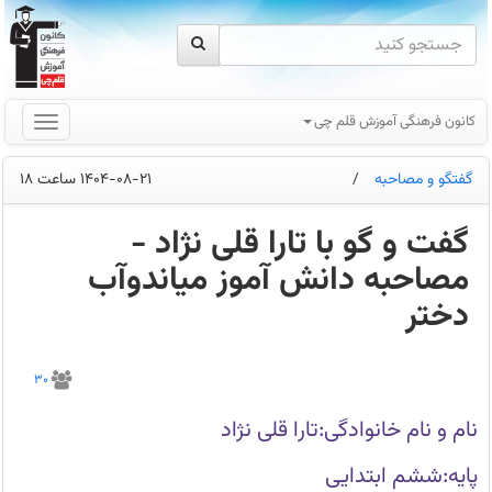
کانون فرهنگی آموزش قلم چی
گفتگو و مصاحبه
/
1404-08-21 ساعت 18
گفت و گو با تارا قلی نژاد -
مصاحبه دانش آموز میاندوآب
دختر
گفت
و
30
گو
با
تارا
نام و نام خانوادگی:تارا قلی نژاد
قلی
نژاد
-
پایه:ششم ابتدایی
مصاحبه