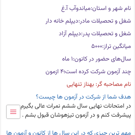
دانش
آموز
نام شهر و استان:میاندوآب آ.غ
میاندوآب
دختر-
شغل و تحصیلات مادر:دیپلم خانه دار
برتر
شغل و تحصیلات پدر:دیپلم آزاد
میانگین تراز:۵۰۰۰
سال‌های حضور در کانون:۱ ماه
چند آزمون شرکت کرده است؛۴ ازمون
نام مصاحبه گر: بهناز تنهایی
هدف شما از شرکت در آزمون ها چیست؟
در امتحانات نهایی سال ششم نمرات عالی بگیرم و
پیشرفت کنم و در آزمون تیزهوشان قبول بشم .
مهم ترین چیزی که در این سال ها از کانون و آزمون ها