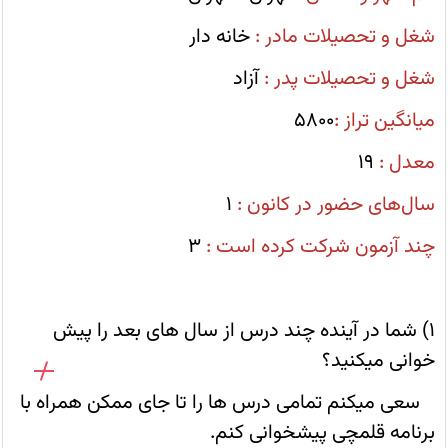
قصد
موفقیت
شغل و تحصیلات مادر :
خانه دار
در
ازمون
را
شغل و تحصیلات پدر :
آزاد
دارد
میانگین تراز :
5800
معدل :
19
سال‌های حضور در کانون :
1
چند آزمون شرکت کرده است :
3
1) شما در آینده چند درس از سال های بعد را پیش
خوانی میکنید؟
سعی میکنم تمامی درس ها را تا جای ممکن همراه با
برنامه قلمچی پیشخوانی کنم.
عضویت در کانال
کانال های سایت کانون