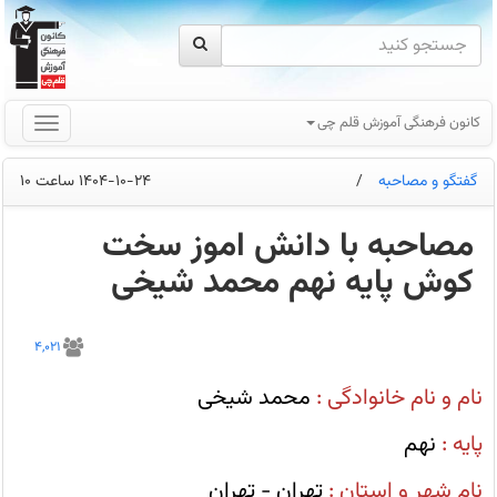
کانون فرهنگی آموزش قلم چی
گفتگو و مصاحبه
/
1404-10-24 ساعت 10
مصاحبه با دانش اموز سخت
کوش پایه نهم محمد شیخی
مصاحبه
با
4,021
دانش
اموز
سخت
نام و نام خانوادگی :
محمد شیخی
کوش
پایه
نهم
پایه :
نهم
محمد
شیخی
که
نام شهر و استان :
تهران - تهران