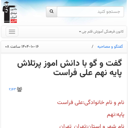
کانون فرهنگی آموزش قلم چی
گفتگو و مصاحبه
/
1404-10-16 ساعت 08
گفت و گو با دانش اموز پرتلاش
پایه نهم علی فراست
گفت
و
2,163
گو
با
دانش
نام و نام خانوادگی:علی فراست
اموز
برتر
پایه
پایه:نهم
نهم
علی
فراست
نام شهر و استان:تهران_تهران