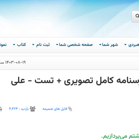
اهبردی
شهر شما
صفحه شخصی شما
ثبت نام
کتاب
نمون
1403-08-19 ساعت 08
نامه کامل تصویری + تست - علی
فایل های ضمیمه
بازديد :
4,424
م می‌پردازیم.