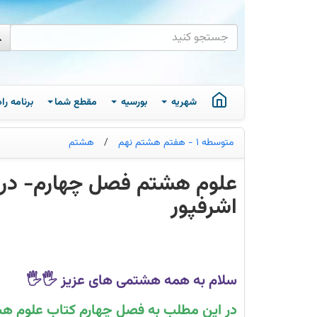
شهریه
بورسیه
مقطع شما
برنامه ر
متوسطه 1 - هفتم هشتم نهم
/
هشتم
علوم هشتم فصل چهارم- درس
اشرفپور
علوم
هشتم
فصل
چهارم-
درسنامه
سلام به همه هشتمی های عزیز 🖐🖐
کامل
تصویری
+
در این مطلب به فصل چهارم کتاب علوم هشت
تست