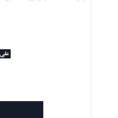
-
علی
اشرفپور
علوم
هشتم