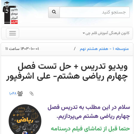
کانون فرهنگی آموزش قلم چی
متوسطه 1 - هفتم هشتم نهم
/
1403-10-01 ساعت 11
ویدیو تدریس + حل تست فصل
چهارم ریاضی هشتم- علی اشرفپور
ویدیو
تدریس
1,048
+
حل
تست
سلام در این مطلب به تدریس فصل
فصل
چهارم
چهارم ریاضی هشتم می‌پردازیم.
ریاضی
هشتم-
علی
حتما قبل از تماشای فیلم درسنامه
اشرفپور