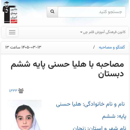
کانون فرهنگی آموزش قلم چی
گفتگو و مصاحبه
/
1405-03-13 ساعت 13
مصاحبه با هلیا حسنی پایه ششم
دبستان
مصاحبه
با
1,333
هلیا
حسنی
پایه
نام و نام خانوادگی: هلیا حسنی
ششم
دبستان
از
پایه: ششم
استان
زنجان
نام شهر و استان: زنجان