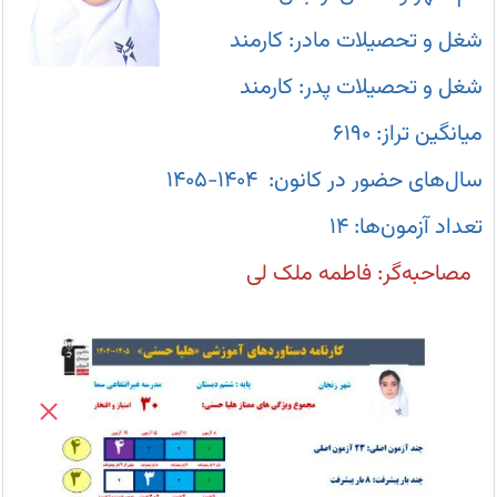
شغل و تحصیلات مادر: کارمند
آزمون ها
شغل و تحصیلات پدر: کارمند
 کانونی ها - دریافت کارنامه - کارنامه آزمون
میانگین تراز: ۶۱۹۰
سال‌های حضور در کانون: 1404-1405
 دوازدهم تجربی
تعداد آزمون‌ها: ۱۴
صد - نحوه درصد گیری - درصد گرفتن از تست
مصاحبه‌گر: فاطمه ملک لی
ما - سال تحصیلی جدید
نفرات برتر آزمون 16 مرداد در شهرشما - کنکوری‌های 1405
اعلام نتایج سمپاد پس از دریافت اطلاعات از آموزش و پرورش
عضویت در کانال
کانال های سایت کانون