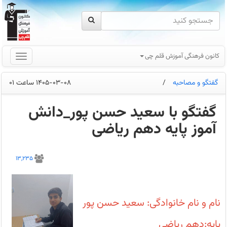
کانون فرهنگی آموزش قلم چی
گفتگو و مصاحبه
/
1405-03-08 ساعت 01
گفتگو با سعید حسن پور_دانش
آموز پایه دهم ریاضی
گفتگو
با
13,235
سعید
حسن
پور_
دانش
آموز
پایه
نام و نام خانوادگی: سعید حسن پور
دهم
ریاضی_قهرمان
پیشرفت
پایه:دهم ریاضی