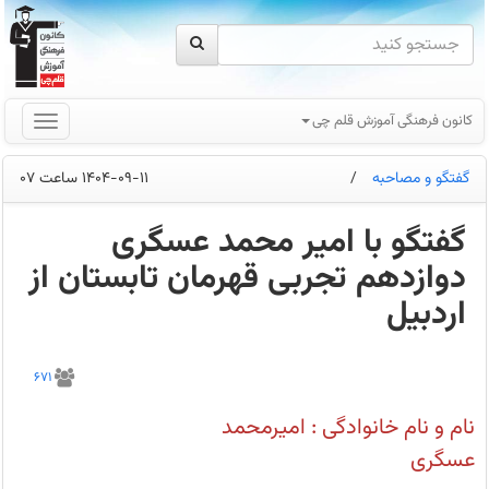
کانون فرهنگی آموزش قلم چی
گفتگو و مصاحبه
/
1404-09-11 ساعت 07
گفتگو با امیر محمد عسگری
دوازدهم تجربی قهرمان تابستان از
اردبیل
هدف
بنده
671
از
شرکت
در
نام و نام خانوادگی : امیرمحمد
آزمون‌های
کانون،
عسگری
شناسایی
نقاط