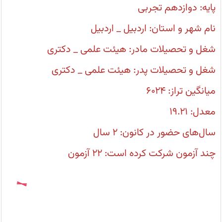
ضعف
پایه: دوازدهم تجربی
و
قوت،
تمرین
نام شهر و استان: اردبیل _ اردبیل
و
شبیه
شغل و تحصیلات مادر: هیئت علمی _ دکتری
سازی
دقیق
روز
شغل و تحصیلات پدر: هیئت علمی _ دکتری
کنکور
و
برنامه
میانگین تراز: 6024
ریزی
منسجم
با
معدل: 19.21
توجه
به
برنامه
سال‌های حضور در کانون: 2 سال
راهبردی
آزمون
چند آزمون شرکت کرده است: 22 آزمون
هاست.