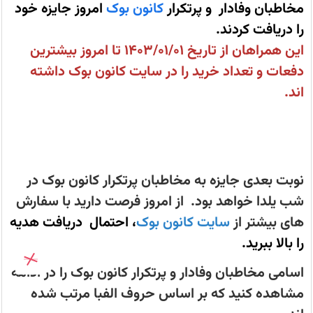
گذشته-
مخاطبان وفادار و پرتکرار
کانون بوک
امروز جایزه خود
خرید
کتاب
را دریافت کردند.
کنکور
و
این همراهان از تاریخ 1403/01/01 تا امروز بیشترین
تیزهوشان
از
دفعات و تعداد خرید را در سایت کانون بوک داشته
کانون
بوک
اند.
kanoonbook.ir
نوبت بعدی جایزه به مخاطبان پرتکرار کانون بوک در
شب یلدا خواهد بود. از امروز فرصت دارید با سفارش
های بیشتر از
سایت کانون بوک
، احتمال دریافت هدیه
را بالا ببرید.
اسامی مخاطبان وفادار و پرتکرار کانون بوک را در ادامه
مشاهده کنید که بر اساس حروف الفبا مرتب شده