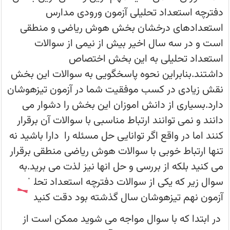
آزمون
ورودی
دفترچه استعداد تحلیلی آزمون ورودی مدارس
مدارس
استعدادهای
استعدادهای درخشان بخش هوش ریاضی و منطقی
درخشان
بخش
است و در سه سال اخیر بیش از نیمی از سوالات
هوش
ریاضی
استعداد تحلیلی به این بخش اختصاص
و
منطقی
داشتند.بنابراین نحوه پاسخگویی به سوالات این بخش
است
و
نقش زیادی در کسب موفقیت شما در آزمون تیزهوشان
در
سه
دارد.بسیاری از دانش اموزان این بخش را دشوار می
سال
اخیر
دانند و نمی توانند ارتباط مناسبی با سوالات آن برقرار
بیش
از
کنند اما در واقع اگر توانایی حل مسئله را دارا باشید نه
نیمی
از
تنها ارتباط خوبی با سوالات هوش ریاضی منطقی برقرار
سوالات
استعداد
می کنید بلکه از بررسی و حل انها نیز لذت می برید.به
تحلیلی
به
سوال زیر که یکی از سوالات دفترچه استعداد تحلیلی
این
بخش
آزمون نهم تیزهوشان سال گذشته بود دقت کنید.
اختص
در ابتدا که با سوال مواجه می شوید ممکن است از