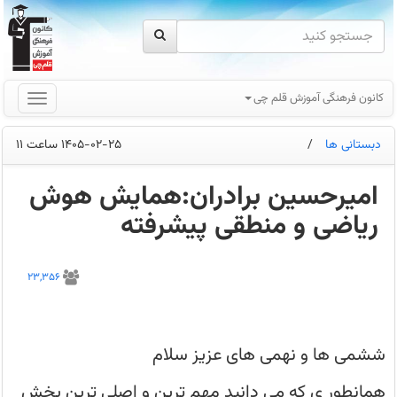
کانون فرهنگی آموزش قلم چی
دبستانی ها
/
1405-02-25 ساعت 11
امیرحسین برادران:همایش هوش
ریاضی و منطقی پیشرفته
همانطور
ی
23,356
که
می‌دانید
مهم‌ترین
و
اصلی‌ترین
بخش
ششمی ها و نهمی های عزیز سلام
دفترچه
استعداد
تحلیلی
همانطور ی که می دانید مهم ترین و اصلی ترین بخش