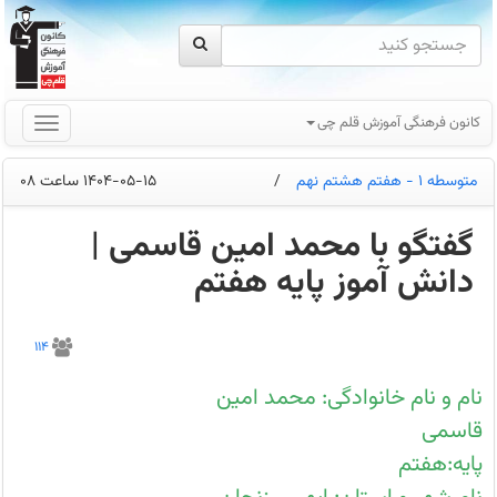
کانون فرهنگی آموزش قلم چی
متوسطه 1 - هفتم هشتم نهم
/
1404-05-15 ساعت 08
گفتگو با محمد امین قاسمی |
دانش آموز پایه هفتم
گفتگو
با
114
محمد
امین
قاسمی
نام و نام خانوادگی: محمد امین
دانش
آموز
قاسمی
پایه
هفتم
پایه:هفتم
|
نمایندگی