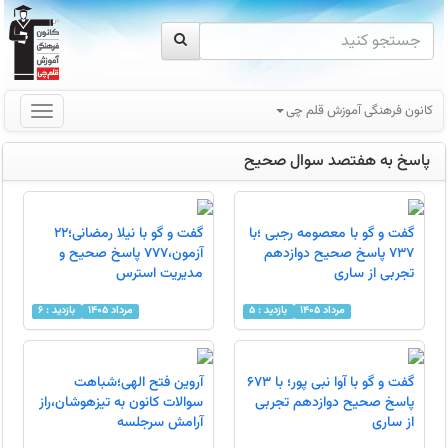
کانون فرهنگی آموزش قلم چی
پاسخ
پاسخ به هفتصد سوال صحیح
به
هفتصد
سوال
صحیح
گفت و گو با معصومه رجبی ؛با
گفت و گو با نیلا رمضانی؛22
737 پاسخ صحیح دوازدهم
آزمون،777 پاسخ صحیح و
تجربی از ساری
مدیریت استرس
مرداد 1405
بازدید : 5
مرداد 1405
بازدید : 6
گفت و گو با آوا نبی پور؛ با 673
آروین فتح الهی؛شباهت
پاسخ صحیح دوازدهم تجربی
سوالات کانون به تیزهوشان،راز
از ساری
آرامش سرجلسه