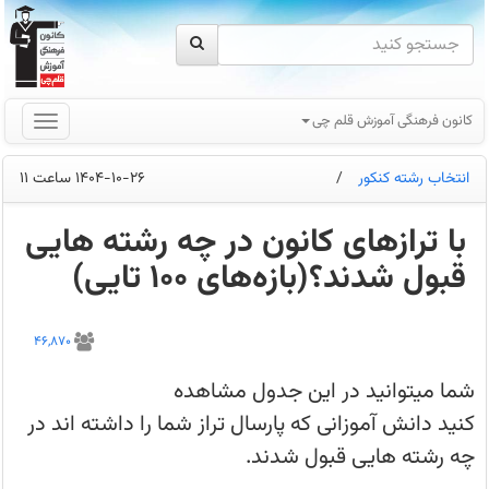
کانون فرهنگی آموزش قلم چی
انتخاب رشته کنکور
/
1404-10-26 ساعت 11
با ترازهای کانون در چه رشته هایی
قبول شدند؟(بازه‌های 100 تایی)
شما
میتوانید
46,870
در
این
جدول
شما میتوانید در این جدول مشاهده
مشاهده
کنید
کنید دانش آموزانی که پارسال تراز شما را داشته اند در
دانش
آموزانی
چه رشته هایی قبول شدند.
که
پارسال