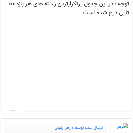
تراز
توجه : در این جدول پرتکرارترین رشته های هر بازه 100
شما
را
تایی درج شده است
داشته
اند
در
چه
رشته
هایی
قبول
شدند.
ارسال شده توسط :
زهرا رئوفی