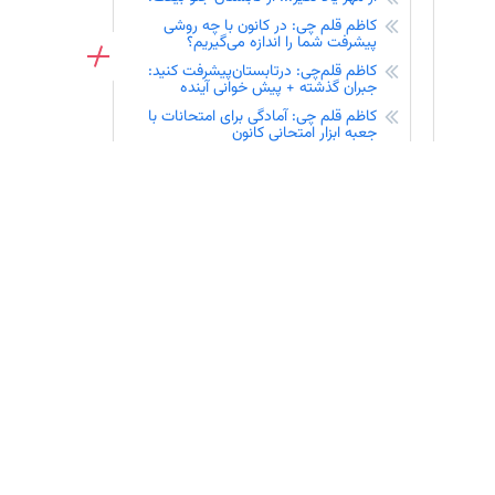
کاظم قلم چی: در کانون با چه روشی
پیشرفت شما را اندازه می‌گیریم؟
نفرات برتر آزمون 16 مرداد در شهرشما - کنکوری‌های 1405
کاظم قلم‌چی: درتابستان‌پیشرفت کنید:
جبران گذشته + پیش خوانی آینده
کاظم قلم چی: آمادگی برای امتحانات با
ثبت نام
جعبه ابزار امتحانی کانون
زهراسادات غیاثی: جمع‌بندی زیست و
شیمی از نگاه رتبه‌های یک رقمی
اموش
شوند
ب حل
اعث