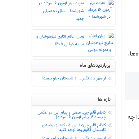
نفرات برتر آزمون 16 مرداد در
شهرشما - سال تحصیلی
جدید
زمان اعلام نتایج تیزهوشان و
نمونه دولتی 1405
ها،
پربازدیدهای ماه
ها - دریافت کارنامه - کارنامه آزمون
از مهر یاد نگیر... از تابستان جلو بیفت!
وه درصد گیری - درصد گرفتن از تست
تازه ها
انونی ششم در مدارس تیزهوشان 1405
کاظم قلم چی: معنی و پیام این دو عکس
چیست؟( پیام آزمون 16 مرداد)
ا چه
کاظم قلم چی:به این 8 نکته از برنامه‌ی
تابستان کانونی‌ها توجه کنید
اعلام نتایج آزمون ورودی پایه هفتم مدارس سمپاد 1405
از مهر یاد نگیر... از تابستان جلو بیفت!