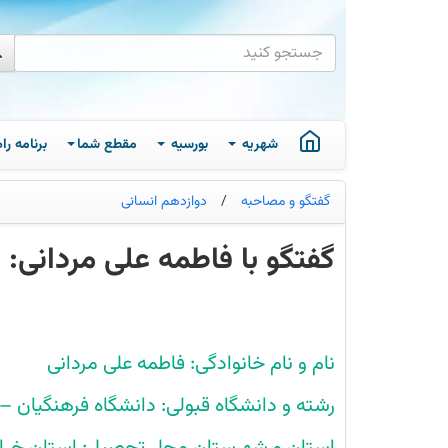
شهریه
بورسیه
مقطع شما
برنامه ر
گفتگو و مصاحبه
/
دوازدهم انسانی
گفتگو با فاطمه علی مردانی: قب
گفتگو
با
فاطمه
علی
مردانی:
نام و نام خانوادگی: فاطمه علی مردانی
قبولی
فرهنگیان
کنکور
رشته و دانشگاه قبولی: دانشگاه فرهنگیان –
1404
از
شهر