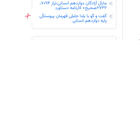
مارال آزادگان دوازدهم انسانی،تراز 7094،
2732صحیح+ کارنامه دستاورد
نفرات برتر آزمون 16 مرداد در شهرشما - کنکوری‌های 1405
گفت و گو با یلدا جلیلی قهرمان پیوستگی
پایه دوازدهم انسانی
تازه ها
تجربه‌های ارزشمند محمدصدرا افشار از
کانون قلم چی
تجربه‌های ارزشمند آرین جمعدار از کانون
قلم چی
گفت وگو با مبینا یزدان پناه پایه نهم
قهرمان پیشرفت
تجربه‌های ارزشمند امیرهادی صادقی از
کانون قلم چی
گفت وگو با یسنا شهاب الدینی پایه ششم
قهرمان پیشرفت و پیوستگی
گفت وگو با یکتا خوبیاری پایه نهم قهرمان
پیشرفت و پیوستگی
تینا صفری:اپلیکشین کانونی‌ها در ارائه
کارنامه زود هنگام مفید بوده