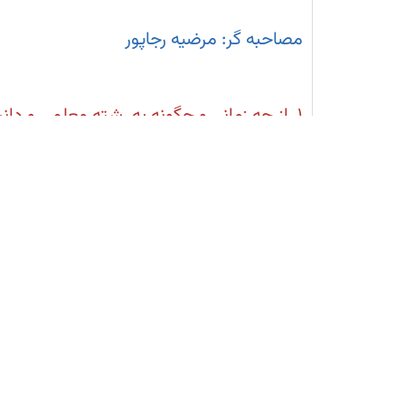
مصاحبه گر: مرضیه رجاپور
۱. از چه زمانی و چگونه به رشته معلمی و دا
علاقه شد؟
از سال یازدهم به تدریس علاقه‌مند شدم و ه
۲. در خانواده و اطرافیان شما چه کسانی دبیر هستند؟
دخترخاله و همسر دخترخاله‌ام دبیر هستند.
۳. کدام‌یک از معلم‌هایتان در ایجاد این علاقه تأثیرگذار بودند؟