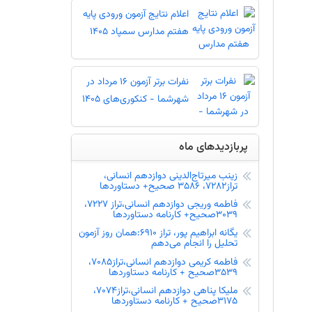
اعلام نتایج آزمون ورودی پایه
هفتم مدارس سمپاد 1405
نفرات برتر آزمون 16 مرداد در
شهرشما - کنکوری‌های 1405
ها - دریافت کارنامه - کارنامه آزمون
پربازدیدهای ماه
زینب میرتاج‌الدینی دوازدهم انسانی،
تراز7282، 3586 صحیح+ دستاوردها
وه درصد گیری - درصد گرفتن از تست
فاطمه وریجی دوازدهم انسانی،تراز 7227،
3039صحیح+ کارنامه دستاوردها
یگانه ابراهیم پور، تراز 6910:همان روز آزمون
تحلیل را انجام می‌دهم
فاطمه کریمی دوازدهم انسانی،تراز7085،
3539صحیح + کارنامه دستاوردها
 پس از دریافت اطلاعات از آموزش و پرورش
ملیکا پناهی دوازدهم انسانی،تراز7074،
3175صحیح + کارنامه دستاوردها
نفرات برتر آزمون 16 مرداد در شهرشما - سال تحصیلی جدید