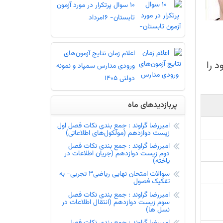
10 سوال پرتکرار در مورد آزمون
تابستان- 16مرداد
اعلام زمان نتایج آزمون‌های
 را
ورودی مدارس سمپاد و نمونه
دولتی 1405
وه درصد گیری - درصد گرفتن از تست
پربازدیدهای ماه
ها - دریافت کارنامه - کارنامه آزمون
امیررضا گراوند : جمع بندی نکات فصل اول
زیست دوازدهم (مولکول‌های اطلاعاتی)
 پس از دریافت اطلاعات از آموزش و پرورش
امیررضا گراوند : جمع بندی نکات فصل
دوم زیست دوازدهم (جریان اطلاعات در
رودی مدارس سمپاد و نمونه دولتی اوایل هفته
یاخته)
سوالات امتحان نهایی ریاضی3 تجربی- به
تفکیک فصول
امیررضا گراوند : جمع بندی نکات فصل
سوم زیست دوازدهم (انتقال اطلاعات در
نسل ها)
کارنامه کنکور- تخمین رتبه بر اساس رتبه کنکور
امیررضا گراوند : جمع بندی نکات فصل