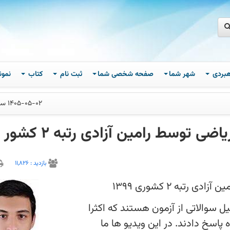
اهبردی
شهر شما
صفحه شخصی شما
ثبت نام
کتاب
نمون
1405-05-02 ساعت 14
 توسط رامین آزادی رتبه 2 کشور
بازديد :
11,826
به 2 کشوری 1399
ل سوالاتی از آزمون هستند که اکثرا
ه پاسخ دادند. در این ویدیو ها ما