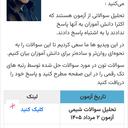
1403
می‌کنید :
رصد - نحوه درصد گیری - درصد گرفتن از تست
تحلیل سوالاتی از آزمون هستند که
اکثرا دانش آموزان به آنها پاسخ
 کانونی ها - دریافت کارنامه - کارنامه آزمون
ندادند یا به اشتباه پاسخ دادند.
یج سمپاد پس از دریافت اطلاعات از آموزش و پرورش
در این ویدیو ها ما سعی کردیم تا این سوالات را به
نحوه‌ای روان‌تر و ساده‌تر برای دانش آموزان بیان کنیم.
ون‌های ورودی مدارس سمپاد و نمونه دولتی اوایل هفته
سوالات تون در مورد سوالات حل شده توسط رتبه های
تک رقمی را در این صفحه مطرح کنید و پاسخ خود را
ه کنکور
دریافت کنید
کارنامه کنکور- تخمین رتبه بر اساس رتبه کنکور
تاریخ آزمون
لینک
کارنامه کنکور- تخمین رتبه بر اساس رشته و دانشگاه
تحلیل سوالات شیمی
کلیک کنید
آزمون 2 مرداد 1405