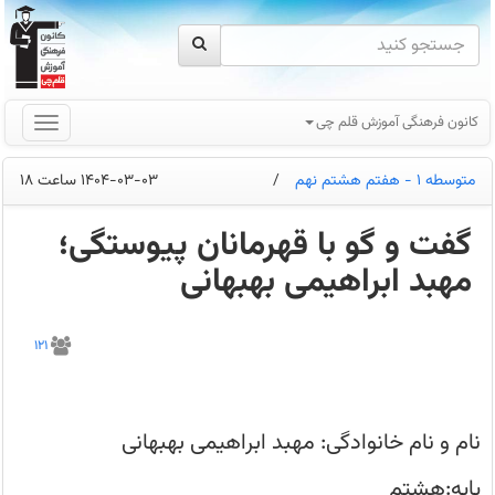
کانون فرهنگی آموزش قلم چی
متوسطه 1 - هفتم هشتم نهم
/
1404-03-03 ساعت 18
گفت و گو با قهرمانان پیوستگی؛
مهبد ابراهیمی بهبهانی
با
شروع
121
نیم
سال
دوم
سعی
کردم
ضعف
نام و نام خانوادگی: مهبد ابراهیمی بهبهانی
خود
را
از
پایه:هشتم