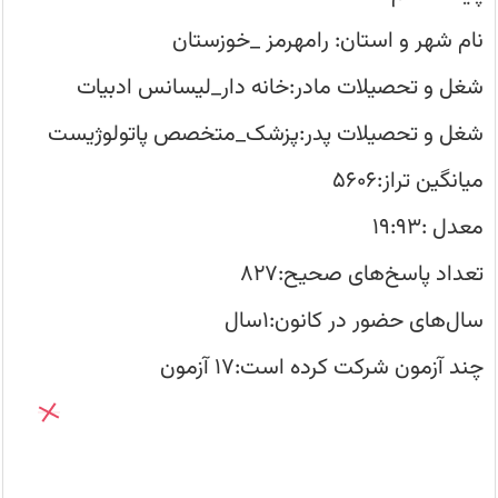
بین
ببرم
نام شهر و استان: رامهرمز _خوزستان
و
با
تمرکز
شغل و تحصیلات مادر:خانه دار_لیسانس ادبیات
بیشتر
بر
روی
شغل و تحصیلات پدر:پزشک_متخصص پاتولوژیست
درس‌ها
ساعت
مطالعه‌ی
میانگین تراز:۵۶۰۶
خود
را
بهتر
معدل :۱۹:۹۳
کردم
تعداد پاسخ‌های صحیح:۸۲۷
سال‌های حضور در کانون:1سال
چند آزمون شرکت کرده است:۱۷ آزمون