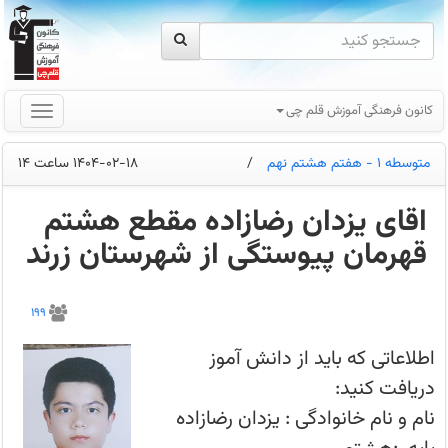
کانون فرهنگی آموزش قلم چی
متوسطه 1 - هفتم هشتم نهم
/
1404-02-18 ساعت 14
اقای یزدان رضازاده مقطع هشتم
قهرمان پیوستگی از شهرستان زرند
کدام
درس‌ها
199
نقطه
قوت
شماست؟
اطلاعاتی که باید از دانش آموز
علوم
،زبان،
دریافت کنید:
مطالعات
؛
نام و نام خانوادگی : یزدان رضازاده
بعد
از