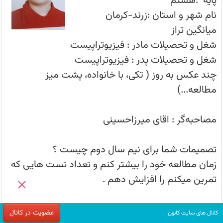
پایه :هشتم
خواندن
کتاب
نام شهر و استان :زرند-کرمان
درسی
به
میانگین تراز
آزمون ها
سراغ
حل
شغل و تحصیلات مادر : فیزیوتراپیست
تمرین
از
 کانونی ها - دریافت کارنامه - کارنامه آزمون
شغل و تحصیلات پدر : فیزیوتراپیست
کتاب‌های
کانون
چند عکس به روز ( تکی، با خانواده، پشت میز
میروم.
 دوازدهم تجربی
مطالعه...)
صد - نحوه درصد گیری - درصد گرفتن از تست
مصاحبه‌گر : اقای میرزاحسینی
ما - سال تحصیلی جدید
تصمیمات شما برای نیم سال دوم چیست ؟
نفرات برتر آزمون 16 مرداد در شهرشما - کنکوری‌های 1405
زمان مطالعه خود را بیشتر کنم و تعداد تست هایی که
تمرین میکنم را افزایش دهم .
اعلام نتایج سمپاد پس از دریافت اطلاعات از آموزش و پرورش
دستاورد شما از شرکت در آزمون های کانون چه بود؟
عضویت در کانال
کانال های سایت کانون