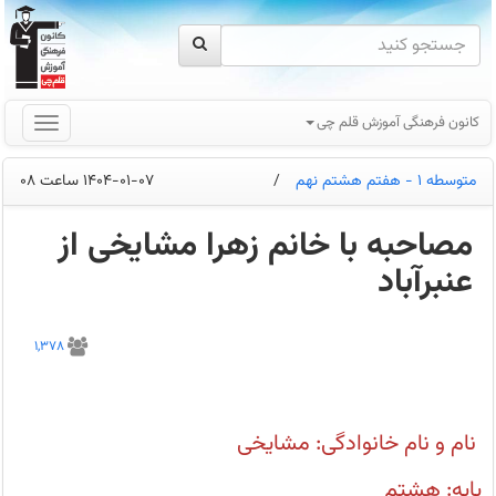
کانون فرهنگی آموزش قلم چی
متوسطه 1 - هفتم هشتم نهم
/
1404-01-07 ساعت 08
مصاحبه با خانم زهرا مشایخی از
عنبرآباد
شما
چگونه
1,378
با
کانون
قلم
چی
آشنا
شدید؟
نام و نام خانوادگی:‌ مشایخی
از
طریق
اقوام
پایه: هشتم