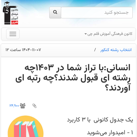
کانون فرهنگی آموزش قلم چی
انتخاب رشته کنکور
/
1404-11-07 ساعت 12
انسانی:با تراز شما در 1403چه
رشته ای قبول شدند؟چه رتبه ای
آوردند؟
تراز
خودتان
24,900
را
در
ستون
یک جدول کانونی با 3 کاربرد
اول
پیدا
کنید؛
۱ - امیدوار می‌شوید
رتبه‌ی