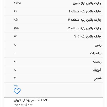
7048
41
85
155
13
8
9
8
8
7
995
دانشگاه علوم پزشکی تهران
نيمسال دوم
-
روزانه