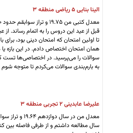
خواندن
عمومی‌ها
الینا بنایی 5 ریاضی منطقه 3
تا
قبل
از
کنکور
قبل از عید این دروس را به اتمام رساند. از 
اردیبهشت
نگذاشتم
تا اولین امتحان که امتحان دینی بود، برای با
و
به‌همین
همان امتحان اختصاص دادم. در این بازه یا 
خاطر
برای
سوالات را می‌پرسید. در اختصاصی‌ها تست ک
امتحانات
مجبور
به بارم‌بندی سوالات می‌کردم تا متوجه شوم 
شدم
شب
امتحانی
درس‌های
عمومی
را
بخوانم.