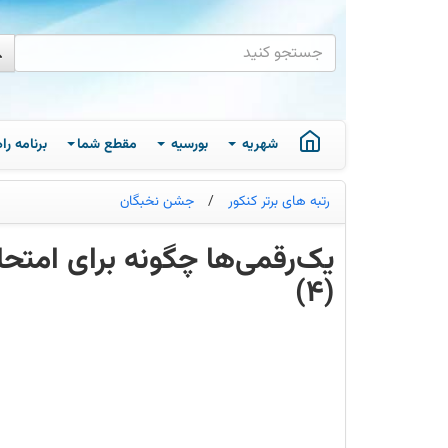
شهریه
بورسیه
مقطع شما
برنامه ر
رتبه های برتر کنکور
/
جشن نخبگان
یک‌رقمی‌ها چگونه برای امتح
(4)
یکی
از
ایرادات
من
این
بود
که
زمانی
برای