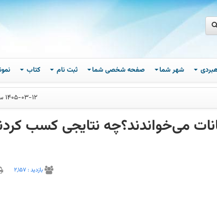
اهبردی
شهر شما
صفحه شخصی شما
ثبت نام
کتاب
نمون
1405-03-12 ساعت 11
انات می‌خواندند؟چه نتایجی کسب کردن
بازديد :
2,157