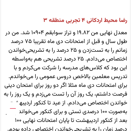
درصدی
امتحانات
در
کنکور،
رضا محیط اردکانی 4 تجربی منطقه 3
توجه
زیادی
به
معدل نهایی من 19.82 و تراز سوابقم 10904 شد. من در
خواندن
خود
طول سال و قبل از امتحانات دی ماه تقریبا 75 درصد
کتاب‌ها
اختصاص
زمانم را به تست‌زدن و 25 درصد را به تشریحی‌خواندن
می‌دادم
و
اختصاص می‌دادم. 25 درصد تشریحی هم به‌واسطه
سعی
می‌کردم
این بود که کلاس‌های مدرسه را شرکت می‌کردم و با
در
تمام
تدریس معلمین بالاخص دروس عمومی را می‌خواندم.
امتحانات
تشریحی
برای امتحانات دی ماه مثلا اگر دو روز برای امتحان دینی
مدرسه
شرکت
فرصت داشتم، یک روز آن را تست می‌زدم و یک روز را به
کنم
خواندن اختصاص می‌دادم. از عید تا کنکور اردیبهشت
به‌صورت 100 درصدی تستی و برای کنکور می‌خواندم و از
بعد از کنکور اردیبهشت تا پایان امتحانات نهایی 100
درصد زمان را به تشریحی‌خواندن اختصاص داده بودم.