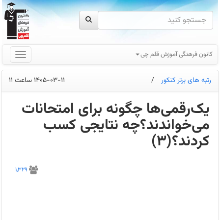
کانون فرهنگی آموزش قلم چی
رتبه های برتر کنکور
/
1405-03-11 ساعت 11
یک‌رقمی‌ها چگونه برای امتحانات
می‌خواندند؟چه نتایجی کسب
کردند؟(3)
از
همان
1,329
ابتدا
و
با
توجه
به
تاثیر
60