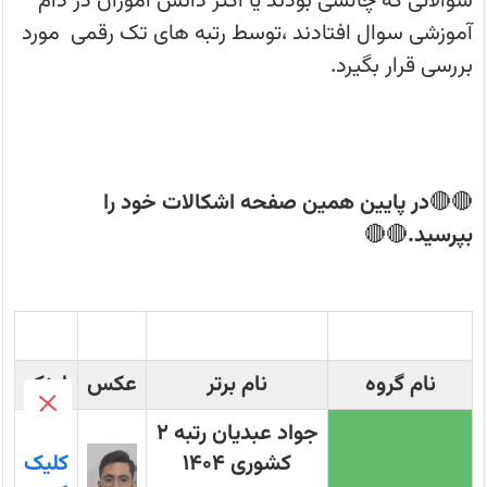
سوالاتی که چالشی بودند یا اکثر دانش آموزان در دام
رتبه‌های
برتر
آموزشی سوال افتادند ،توسط رتبه های تک رقمی مورد
برای
شما
بررسی قرار بگیرد.
قرار
داده
می‌شود.
🔴🔴
در پایین همین صفحه اشکالات خود را
بپرسید.
🔴🔴
نام گروه
نام برتر
عکس
لینک
جواد عبدیان رتبه 2
کشوری 1404
کلیک