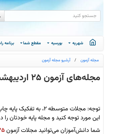
شهریه
بورسیه
مقطع شما
برنامه ر
مجله آزمون
/
آرشیو مجله آزمون
مجله‌های آزمون 25 اردیبهشت 1405 (از دبستان تا کنکوری‌ها)
شما
دانش‌آموزان
می‌توانید
مجلات
آزمون
توجه: مجلات متوسطه 2، به 
25
اردیبهشت
این مورد توجه کنید و مجله پایه خودتان را دا
را
از
طریق
شما دانش‌آموزان می‌توانید مجلات آزمون
25 اردیب
فایل