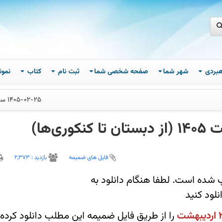
اهبردی
شهر شما
صفحه شخصی شما
ثبت نام
کتاب
نمون
1405-02-25 ساعت 00
فایل های ضمیمه
بازديد :
2,373
تفکیک پایه چاپ شده است. لطفا هنگام دانلود به
نلود کنید
هشت
را از طریق فایل ضمیمه این مطلب دانلود کرده 