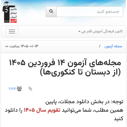
کانون فرهنگی آموزش قلم چی
مجله آزمون
/
1405-01-14 ساعت 00
مجله‌های آزمون 14 فروردین 1405
(از دبستان تا کنکوری‌ها)
شما
دانش‌آموزان
2,871
می‌توانید
مجلات
آزمون
توجه: در بخش دانلود مجلات، پایین
14
فروردین
همین مطلب، شما می‌توانید
تقویم سال 1405
را دانلود
را
از
کنید
طریق
فایل